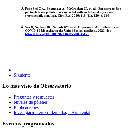
Pope 3rd C.A., Bhatnagar A, McCracken JP, et. al. Exposure to fine
particulate air pollution is associated with endothelial injury and
systemic inflammation. Circ. Res. 2016; 119 (11), 1204e1214.
Wu
X, Nethery RC, Sabath BM, et al. Exposure to Air Pollution and
COVID-19 Mortality in the United States. medRxiv. 2020. doi:
https://doi.org/10.1101/2020.04.05.20054502.t
Siguiente
Lo más visto de Observatorio
Preguntas y respuestas
Niveles de pólenes
Publicaciones
Investigación en Epidemiología Ambiental
Eventos programados