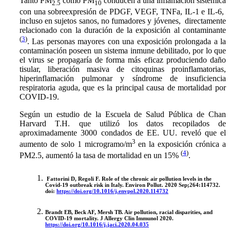
Tanto PM
como PM
conducen a una inflamación sistémica
2.5
10
con una sobreexpresión de PDGF, VEGF, TNFa, IL-1 e IL-6,
incluso en sujetos sanos, no fumadores y jóvenes, directamente
relacionado con la duración de la exposición al contaminante
(
3
)
. Las personas mayores con una exposición prolongada a la
contaminación poseen un sistema inmune debilitado, por lo que
el virus se propagaría de forma más eficaz produciendo daño
tisular, liberación masiva de citoquinas proinflamatorias,
hiperinflamación pulmonar y síndrome de insuficiencia
respiratoria aguda, que es la principal causa de mortalidad por
COVID-19.
Según un estudio de la Escuela de Salud Pública de Chan
Harvard T.H. que utilizó los datos recopilados de
aproximadamente 3000 condados de EE. UU. reveló que el
3
aumento de solo 1 microgramo/m
en la exposición crónica a
(
4
)
PM2.5, aumentó la tasa de mortalidad en un 15%
.
Fattorini
D, Regoli F. Role of the chronic air pollution levels in the
Covid-19 outbreak risk in Italy. Environ Pollut. 2020 Sep;264:114732.
doi:
https://doi.org/10.1016/j.envpol.2020.114732
Brandt
EB, Beck AF, Mersh TB. Air pollution, racial disparities, and
COVID-19 mortality. J Allergy Clin Immunol 2020.
https://doi.org/10.1016/j.jaci.2020.04.035