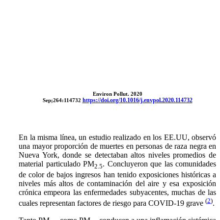
Environ Pollut. 2020
https://doi.org/10.1016/j.envpol.2020.114732
Sep;264:114732
En la misma línea, un estudio realizado en los EE.UU, observó
una mayor proporción de muertes en personas de raza negra en
Nueva York, donde se detectaban altos niveles promedios de
material particulado PM
. Concluyeron que las comunidades
2.5
de color de bajos ingresos han tenido exposiciones históricas a
niveles más altos de contaminación del aire y esa exposición
crónica empeora las enfermedades subyacentes, muchas de las
(
2
)
cuales representan factores de riesgo para COVID-19 grave
.