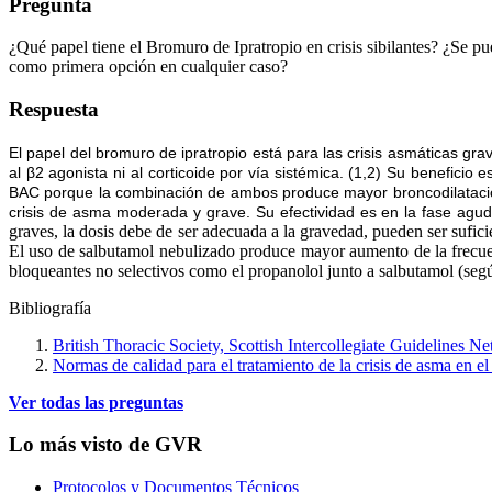
Pregunta
¿Qué papel tiene el Bromuro de Ipratropio en crisis sibilantes? ¿Se pue
como primera opción en cualquier caso?
Respuesta
El papel del bromuro de ipratropio está para las crisis asmáticas gr
al β2 agonista ni al corticoide por vía sistémica. (1,2) Su benefici
BAC porque la combinación de ambos produce mayor broncodilatación
crisis de asma moderada y grave. Su efectividad es en la fase agud
graves, la dosis debe de ser adecuada a la gravedad, pueden ser sufici
El uso de salbutamol nebulizado produce mayor aumento de la frecuenc
bloqueantes no selectivos como el propanolol junto a salbutamol (seg
Bibliografía
British Thoracic Society, Scottish Intercollegiate Guidelines 
Normas de calidad para el tratamiento de la crisis de asma en el
Ver todas las preguntas
Lo más visto de GVR
Protocolos y Documentos Técnicos