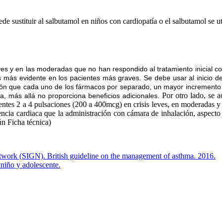
de sustituir al salbutamol en niños con cardiopatía o el salbutamol se ut
aves y en las moderadas que no han respondido al tratamiento inicial c
o es más evidente en los pacientes más graves. Se debe usar al inicio
 que cada uno de los fármacos por separado, un mayor incremento de
Por otro lado, se 
a, más allá no proporciona beneficios adicionales.
entes 2 a 4 pulsaciones (200 a 400mcg) en crisis leves, en moderadas y g
ia cardiaca que la administración con cámara de inhalación, aspecto a
ún Ficha técnica)
Network (SIGN). British guideline on the management of asthma. 2016.
 niño y adolescente.