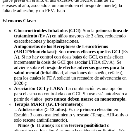
grave previa en el año, el uso excesivo de SABA (más de 12
envases al año, asociado a un aumento en el riesgo de muerte), la
falta de adhesión, y un FEV₁ bajo.
Fármacos Clave:
Glucocorticoides Inhalados (GCI)
: Son la
primera línea de
tratamiento
(Ev A) en niños mayores de 3 años, reduciendo
exacerbaciones y hospitalizaciones.
Antagonistas de los Receptores de Leucotrienos
(ARLT/Montelukast)
: Son
menos eficaces que los GCI
(Ev
A). Si no hay control con dosis bajas de GCI, es más eficaz
incrementar la dosis de GCI que asociar LTRA (Ev A). Se
advierte sobre el riesgo de
efectos adversos graves para la
salud mental
(irritabilidad, alteraciones del sueño, cefalea),
para los cuales la FDA solicitó un recuadro de advertencia en
2020.ç
Asociación GCI y LABA
: La combinación es una opción
para el asma no controlada con GCI. Su uso está autorizado a
partir de 4 años, pero
nunca deben usarse en monoterapia.
Terapia MART (GCI/Formoterol)
:
-
Adolescentes (≥ 12 años)
: Es de
primera elección
en
Escalón 3 como mantenimiento y rescate (Terapia AIR-only o
solo rescate antiinflamatorio).
-
Niños (6–11 años):
Es una
tercera posibilidad
o
alternativa en Escalón 3, aunque la evidencia es limitada (Ev