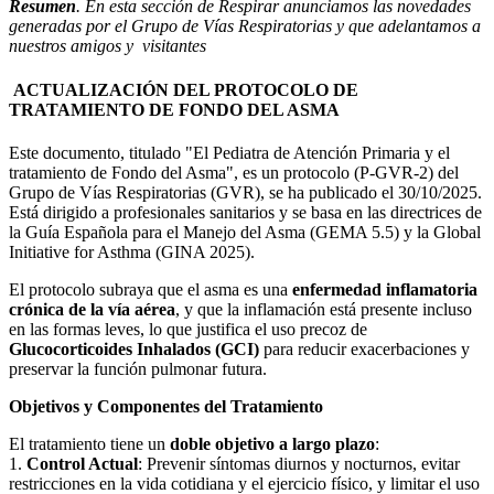
Resumen
. En esta sección de Respirar anunciamos las novedades
generadas por el Grupo de Vías Respiratorias y que adelantamos a
nuestros amigos y visitantes
ACTUALIZACIÓN DEL PROTOCOLO DE
TRATAMIENTO DE FONDO DEL ASMA
Este documento, titulado "El Pediatra de Atención Primaria y el
tratamiento de Fondo del Asma", es un protocolo (P-GVR-2) del
Grupo de Vías Respiratorias (GVR), se ha publicado el 30/10/2025.
Está dirigido a profesionales sanitarios y se basa en las directrices de
la Guía Española para el Manejo del Asma (GEMA 5.5) y la Global
Initiative for Asthma (GINA 2025).
El protocolo subraya que el asma es una
enfermedad inflamatoria
crónica de la vía aérea
, y que la inflamación está presente incluso
en las formas leves, lo que justifica el uso precoz de
Glucocorticoides Inhalados (GCI)
para reducir exacerbaciones y
preservar la función pulmonar futura.
Objetivos y Componentes del Tratamiento
El tratamiento tiene un
doble objetivo a largo plazo
:
1.
Control Actual
: Prevenir síntomas diurnos y nocturnos, evitar
restricciones en la vida cotidiana y el ejercicio físico, y limitar el uso