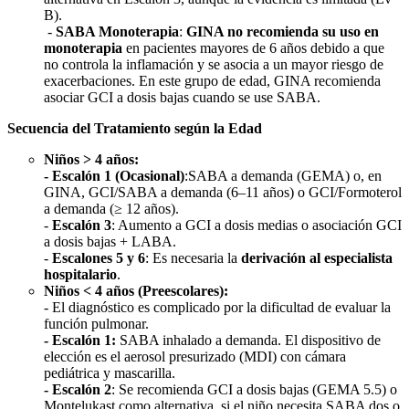
B).
-
SABA Monoterapia
:
GINA no recomienda su uso en
monoterapia
en pacientes mayores de 6 años debido a que
no controla la inflamación y se asocia a un mayor riesgo de
exacerbaciones. En este grupo de edad, GINA recomienda
asociar GCI a dosis bajas cuando se use SABA.
Secuencia del Tratamiento según la Edad
Niños > 4 años:
- Escalón 1 (Ocasional)
:SABA a demanda (GEMA) o, en
GINA, GCI/SABA a demanda (6–11 años) o GCI/Formoterol
a demanda (≥ 12 años).
-
Escalón 3
: Aumento a GCI a dosis medias o asociación GCI
a dosis bajas + LABA.
-
Escalones 5 y 6
: Es necesaria la
derivación al especialista
hospitalario
.
Niños < 4 años (Preescolares):
- El diagnóstico es complicado por la dificultad de evaluar la
función pulmonar.
- Escalón 1:
SABA inhalado a demanda. El dispositivo de
elección es el aerosol presurizado (MDI) con cámara
pediátrica y mascarilla.
- Escalón 2
: Se recomienda GCI a dosis bajas (GEMA 5.5) o
Montelukast como alternativa, si el niño necesita SABA dos o