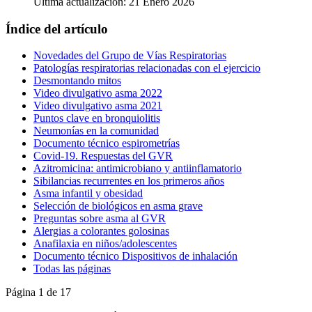
Última actualización: 21 Enero 2026
Índice del artículo
Novedades del Grupo de Vías Respiratorias
Patologías respiratorias relacionadas con el ejercicio
Desmontando mitos
Video divulgativo asma 2022
Video divulgativo asma 2021
Puntos clave en bronquiolitis
Neumonías en la comunidad
Documento técnico espirometrías
Covid-19. Respuestas del GVR
Azitromicina: antimicrobiano y antiinflamatorio
Sibilancias recurrentes en los primeros años
Asma infantil y obesidad
Selección de biológicos en asma grave
Preguntas sobre asma al GVR
Alergias a colorantes golosinas
Anafilaxia en niños/adolescentes
Documento técnico Dispositivos de inhalación
Todas las páginas
Página 1 de 17