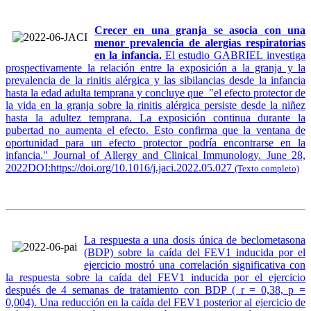
Crecer en una granja se asocia con una
menor prevalencia de alergias respiratorias
en la infancia.
El estudio GABRIEL investiga
prospectivamente la relación entre la exposición a la granja y la
prevalencia de la rinitis alérgica y las sibilancias desde la infancia
hasta la edad adulta temprana y concluye que "el efecto protector de
la vida en la granja sobre la rinitis alérgica persiste desde la niñez
hasta la adultez temprana. La exposición continua durante la
pubertad no aumenta el efecto. Esto confirma que la ventana de
oportunidad para un efecto protector podría encontrarse en la
infancia." Journal of Allergy and Clinical Immunology. June 28,
2022DOI:https://doi.org/10.1016/j.jaci.2022.05.027
(Texto completo)
La respuesta a una dosis única de beclometasona
(BDP) sobre la caída del FEV1 inducida por el
ejercicio mostró una correlación significativa con
la respuesta sobre la caída del FEV1 inducida por el ejercicio
después de 4 semanas de tratamiento con BDP ( r = 0,38, p =
0,004). Una reducción en la caída del FEV1 posterior al ejercicio de