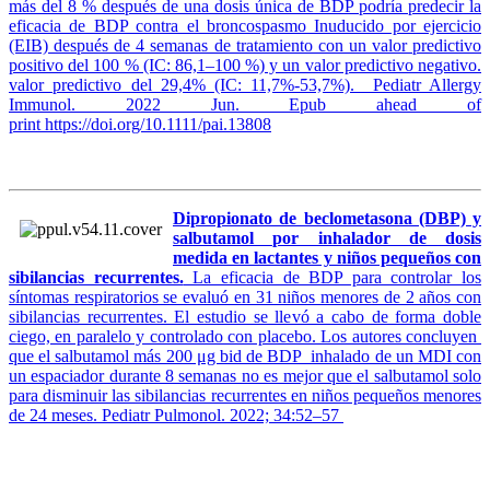
más del 8 % después de una dosis única de BDP podría predecir la
eficacia de BDP contra el broncospasmo Inuducido por ejercicio
(EIB) después de 4 semanas de tratamiento con un valor predictivo
positivo del 100 % (IC: 86,1–100 %) y un valor predictivo negativo.
valor predictivo del 29,4% (IC: 11,7%-53,7%). Pediatr Allergy
Immunol. 2022 Jun. Epub ahead of
print https://doi.org/10.1111/pai.13808
Dipropionato de beclometasona (DBP) y
salbutamol por inhalador de dosis
medida en lactantes y niños pequeños con
sibilancias recurrentes.
La eficacia de BDP para controlar los
síntomas respiratorios se evaluó en 31 niños menores de 2 años con
sibilancias recurrentes. El estudio se llevó a cabo de forma doble
ciego, en paralelo y controlado con placebo. Los autores concluyen
que el salbutamol más 200 μg bid de BDP inhalado de un MDI con
un espaciador durante 8 semanas no es mejor que el salbutamol solo
para disminuir las sibilancias recurrentes en niños pequeños menores
de 24 meses. Pediatr Pulmonol. 2022; 34:52–57