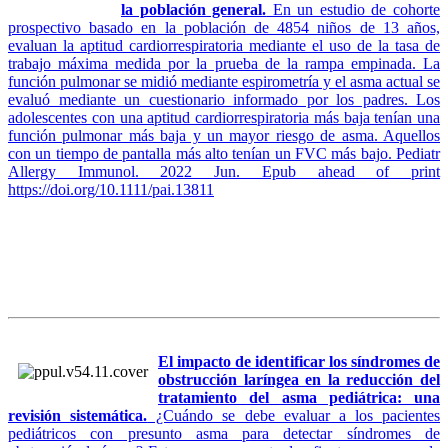
la población general.
En un estudio de cohorte
prospectivo basado en la población de 4854 niños de 13 años,
evaluan la aptitud cardiorrespiratoria mediante el uso de la tasa de
trabajo máxima medida por la prueba de la rampa empinada. La
función pulmonar se midió mediante espirometría y el asma actual se
evaluó mediante un cuestionario informado por los padres. Los
adolescentes con una aptitud cardiorrespiratoria más baja tenían una
función pulmonar más baja y un mayor riesgo de asma. Aquellos
con un tiempo de pantalla más alto tenían un FVC más bajo. Pediatr
Allergy Immunol. 2022 Jun. Epub ahead of print
https://doi.org/10.1111/pai.13811
El impacto de identificar los síndromes de
obstrucción laríngea en la reducción del
tratamiento del asma pediátrica: una
revisión sistemática.
¿Cuándo se debe evaluar a los pacientes
pediátricos con presunto asma para detectar síndromes de