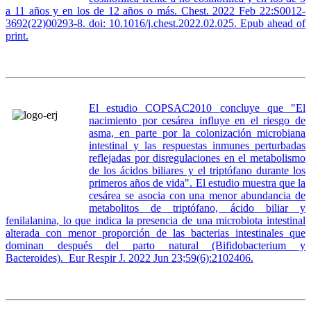
a 11 años y en los de 12 años o más. Chest. 2022 Feb 22:S0012-
3692(22)00293-8. doi: 10.1016/j.chest.2022.02.025. Epub ahead of
print.
El estudio COPSAC2010
concluye que "
El
nacimiento por cesárea influye en el riesgo de
asma, en parte por la colonización microbiana
intestinal y las respuestas inmunes perturbadas
reflejadas por disregulaciones en el metabolismo
de los ácidos biliares y el triptófano durante los
primeros años de vida". El estudio
muestra que la
cesárea se asocia con una menor abundancia de
metabolitos de triptófano, ácido biliar y
fenilalanina, lo que indica la presencia de una microbiota intestinal
alterada con menor proporción de las bacterias intestinales que
dominan después del parto natural (Bifidobacterium y
Bacteroides). Eur Respir J. 2022 Jun 23;59(6):2102406.