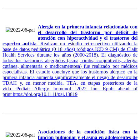
Alergia en la primera infancia relacionada con
el desarrollo del trastorno por déficit de
atención con hiperactividad y el trastorno del
espectro autista
. Realizan un estudio retrospectivo utilizando la
base de datos pediátrica (0-18 años) (códigos ICD-9-CM) de Clalit
Health Services durante los años (2000-2018). El diagnóstico de
todos los trastornos alçergicos (asma, rinitis, conjuntivitis, alergia
cutánea, alimentaria o medicamentosa) fue realizado por médicos
especialistas. El estudio concluye que los trastornos alérgico en la
primera infancia aumenta significativamente el riesgo de desarrollar
TDAH y, en menor medida, TEA, en etapas posteriores de la
vida. Pediatr Allergy Immunol. 2022 Jun. Epub ahead of
print
https://doi.org/10.1111/pai.13819
Asociaciones de la condición física con la
función pulmonar y el asma en adolescentes de