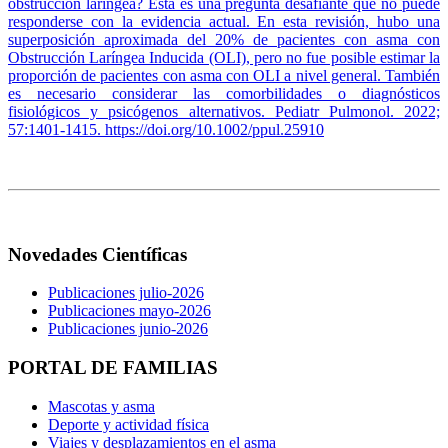
obstrucción laríngea? Esta es una pregunta desafiante que no puede
responderse con la evidencia actual. En esta revisión, hubo una
superposición aproximada del 20% de pacientes con asma con
Obstrucción Laríngea Inducida (OLI), pero no fue posible estimar la
proporción de pacientes con asma con OLI a nivel general. También
es necesario considerar las comorbilidades o diagnósticos
fisiológicos y psicógenos alternativos. Pediatr Pulmonol. 2022;
57:1401-1415. https://doi.org/10.1002/ppul.25910
Novedades Científicas
Publicaciones julio-2026
Publicaciones mayo-2026
Publicaciones junio-2026
PORTAL DE FAMILIAS
Mascotas y asma
Deporte y actividad física
Viajes y desplazamientos en el asma