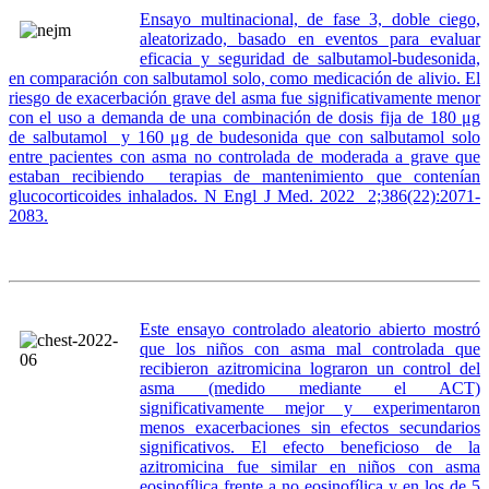
Ensayo multinacional, de fase 3, doble ciego,
aleatorizado, basado en eventos para evaluar
eficacia y seguridad de salbutamol-budesonida,
en comparación con salbutamol solo, como medicación de alivio. El
riesgo de exacerbación grave del asma fue significativamente menor
con el uso a demanda de una combinación de dosis fija de 180 μg
de salbutamol y 160 μg de budesonida que con salbutamol solo
entre pacientes con asma no controlada de moderada a grave que
estaban recibiendo terapias de mantenimiento que contenían
glucocorticoides inhalados. N Engl J Med. 2022 2;386(22):2071-
2083.
Este ensayo controlado aleatorio abierto mostró
que los niños con asma mal controlada que
recibieron azitromicina lograron un control del
asma (medido mediante el ACT)
significativamente mejor y experimentaron
menos exacerbaciones sin efectos secundarios
significativos. El efecto beneficioso de la
azitromicina fue similar en niños con asma
eosinofílica frente a no eosinofílica y en los de 5