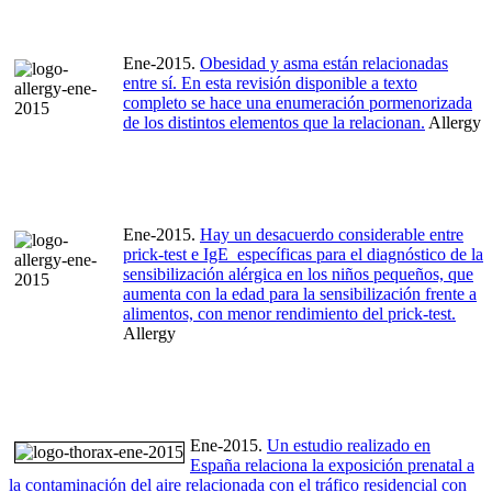
Ene-2015.
Obesidad y asma están relacionadas
entre sí. En esta revisión disponible a texto
completo se hace una enumeración pormenorizada
de los distintos elementos que la relacionan.
Allergy
Ene-2015.
Hay un desacuerdo considerable entre
prick-test e IgE específicas para el diagnóstico de la
sensibilización alérgica en los niños pequeños, que
aumenta con la edad para la sensibilización frente a
alimentos, con menor rendimiento del prick-test.
Allergy
Ene-2015.
Un estudio realizado en
España relaciona la exposición prenatal a
la contaminación del aire relacionada con el tráfico residencial con