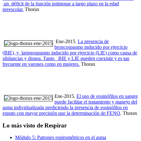
un déficit de la función pulmonar a largo plazo en la edad
preescolar.
Thorax
Ene-2015.
La presencia de
broncospasmo inducido por ejercicio
(BIE), y laringospasmo inducido por ejercicio (LIE) como causa de
sibilancias y disnea. Tanto BIE y LIE pueden coexistir y es tan
frecuente en varones como en mujeres.
Thorax
Ene-2015.
El uso de eosinófilos en sangre
puede facilitar el tratamiento y manejo del
asma individualizada prediciendo la presencia de eosinófilos en
esputo con mayor precisión que la determinación de FENO
. Thorax
Lo más visto de Respirar
Módulo 5: Patrones espirométricos en el asma