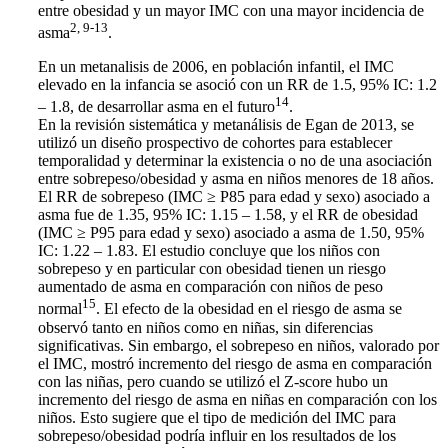
entre obesidad y un mayor IMC con una mayor incidencia de
2, 9-13
asma
.
En un metanalisis de 2006, en población infantil, el IMC
elevado en la infancia se asoció con un RR de 1.5, 95% IC: 1.2
14
– 1.8, de desarrollar asma en el futuro
.
En la revisión sistemática y metanálisis de Egan de 2013, se
utilizó un diseño prospectivo de cohortes para establecer
temporalidad y determinar la existencia o no de una asociación
entre sobrepeso/obesidad y asma en niños menores de 18 años.
El RR de sobrepeso (IMC ≥ P85 para edad y sexo) asociado a
asma fue de 1.35, 95% IC: 1.15 – 1.58, y el RR de obesidad
(IMC ≥ P95 para edad y sexo) asociado a asma de 1.50, 95%
IC: 1.22 – 1.83. El estudio concluye que los niños con
sobrepeso y en particular con obesidad tienen un riesgo
aumentado de asma en comparación con niños de peso
15
normal
. El efecto de la obesidad en el riesgo de asma se
observó tanto en niños como en niñas, sin diferencias
significativas. Sin embargo, el sobrepeso en niños, valorado por
el IMC, mostró incremento del riesgo de asma en comparación
con las niñas, pero cuando se utilizó el Z-score hubo un
incremento del riesgo de asma en niñas en comparación con los
niños. Esto sugiere que el tipo de medición del IMC para
sobrepeso/obesidad podría influir en los resultados de los