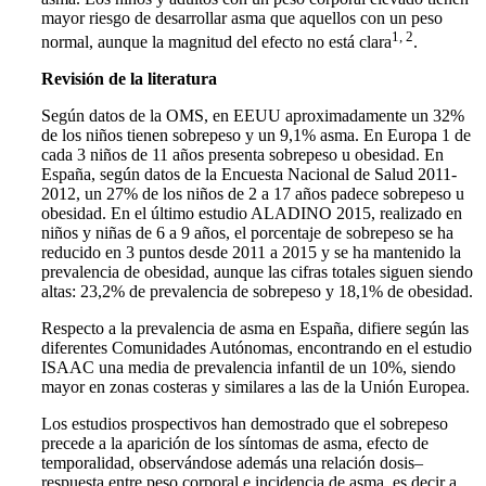
mayor riesgo de desarrollar asma que aquellos con un peso
1, 2
normal, aunque la magnitud del efecto no está clara
.
Revisión de la literatura
Según datos de la OMS, en EEUU aproximadamente un 32%
de los niños tienen sobrepeso y un 9,1% asma. En Europa 1 de
cada 3 niños de 11 años presenta sobrepeso u obesidad. En
España, según datos de la Encuesta Nacional de Salud 2011-
2012, un 27% de los niños de 2 a 17 años padece sobrepeso u
obesidad. En el último estudio ALADINO 2015, realizado en
niños y niñas de 6 a 9 años, el porcentaje de sobrepeso se ha
reducido en 3 puntos desde 2011 a 2015 y se ha mantenido la
prevalencia de obesidad, aunque las cifras totales siguen siendo
altas: 23,2% de prevalencia de sobrepeso y 18,1% de obesidad.
Respecto a la prevalencia de asma en España, difiere según las
diferentes Comunidades Autónomas, encontrando en el estudio
ISAAC una media de prevalencia infantil de un 10%, siendo
mayor en zonas costeras y similares a las de la Unión Europea.
Los estudios prospectivos han demostrado que el sobrepeso
precede a la aparición de los síntomas de asma, efecto de
temporalidad, observándose además una relación dosis–
respuesta entre peso corporal e incidencia de asma, es decir a