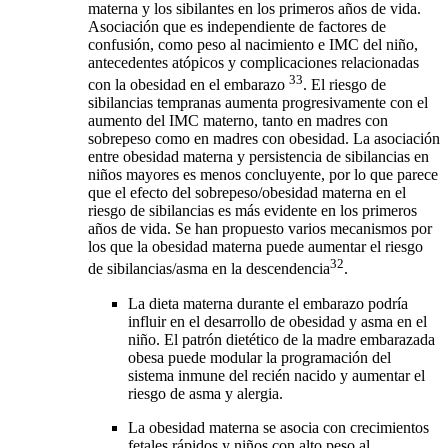
materna y los sibilantes en los primeros años de vida.
Asociación que es independiente de factores de
confusión, como peso al nacimiento e IMC del niño,
antecedentes atópicos y complicaciones relacionadas
33
con la obesidad en el embarazo
. El riesgo de
sibilancias tempranas aumenta progresivamente con el
aumento del IMC materno, tanto en madres con
sobrepeso como en madres con obesidad. La asociación
entre obesidad materna y persistencia de sibilancias en
niños mayores es menos concluyente, por lo que parece
que el efecto del sobrepeso/obesidad materna en el
riesgo de sibilancias es más evidente en los primeros
años de vida. Se han propuesto varios mecanismos por
los que la obesidad materna puede aumentar el riesgo
32
de sibilancias/asma en la descendencia
.
La dieta materna durante el embarazo podría
influir en el desarrollo de obesidad y asma en el
niño. El patrón dietético de la madre embarazada
obesa puede modular la programación del
sistema inmune del recién nacido y aumentar el
riesgo de asma y alergia.
La obesidad materna se asocia con crecimientos
fetales rápidos y niños con alto peso al