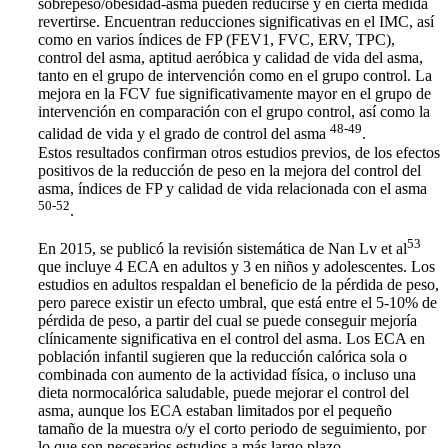
sobrepeso/obesidad-asma pueden reducirse y en cierta medida
revertirse. Encuentran reducciones significativas en el IMC, así
como en varios índices de FP (FEV1, FVC, ERV, TPC),
control del asma, aptitud aeróbica y calidad de vida del asma,
tanto en el grupo de intervención como en el grupo control. La
mejora en la FCV fue significativamente mayor en el grupo de
intervención en comparación con el grupo control, así como la
48-49
calidad de vida y el grado de control del asma
.
Estos resultados confirman otros estudios previos, de los efectos
positivos de la reducción de peso en la mejora del control del
asma, índices de FP y calidad de vida relacionada con el asma
50-52
.
53
En 2015, se publicó la revisión sistemática de Nan Lv et al
que incluye 4 ECA en adultos y 3 en niños y adolescentes. Los
estudios en adultos respaldan el beneficio de la pérdida de peso,
pero parece existir un efecto umbral, que está entre el 5-10% de
pérdida de peso, a partir del cual se puede conseguir mejoría
clínicamente significativa en el control del asma. Los ECA en
población infantil sugieren que la reducción calórica sola o
combinada con aumento de la actividad física, o incluso una
dieta normocalórica saludable, puede mejorar el control del
asma, aunque los ECA estaban limitados por el pequeño
tamaño de la muestra o/y el corto periodo de seguimiento, por
lo que son necesarios estudios a más largo plazo.