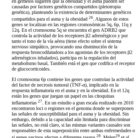
en gemelos sugieren que la obesidad y el asma pueden ser
causadas por factores genéticos compartidos (pleiotropia
genética), planteando la existencia de determinantes genéticos
26
compartidos para el asma y la obesidad
. Algunos de estos
genes se localizan en las regiones cromosómicas 5q, 6p, 11q y
12q. En el cromosoma 5q se encuentra el gen ADRB2 que
controla la actividad de los receptores β2 adrenérgicos y por
tanto el tono de la vía aérea (tiene efecto sobre el sistema
nervioso simpático, provocando una disminución de la
respuesta broncodilatadora a los agonistas de los receptores β2
adrenérgicos inhalados), participa en la regulación del
metabolismo basal, También está el gen que codifica el receptor
de glucocorticoides.
El cromosoma 6p contiene los genes que controlan la actividad
del factor de necrosis tumoral (TNF-α), implicado en la
respuesta inflamatoria en el asma y en la obesidad. En el 12q
están los genes que juegan un papel en las citoquinas
27
inflamatorias
. En un estudio a gran escala realizado en 2010
encontraron loci o regiones en el genoma donde se superponen
las señales de susceptibilidad para el asma y la obesidad. Sin
embargo, debido a la capacidad aún limitada para discriminar
las señales, no está claro, si las mismas variantes causales son
responsables de esta superposición entre ambas enfermedades o
28
29
si genes vecinos afectan a diferentes rasgos
. Melen
et al.