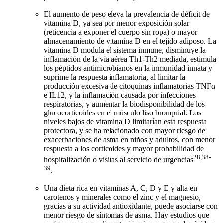
El aumento de peso eleva la prevalencia de déficit de
vitamina D, ya sea por menor exposición solar
(reticencia a exponer el cuerpo sin ropa) o mayor
almacenamiento de vitamina D en el tejido adiposo. La
vitamina D modula el sistema inmune, disminuye la
inflamación de la vía aérea Th1-Th2 mediada, estimula
los péptidos antimicrobianos en la inmunidad innata y
suprime la respuesta inflamatoria, al limitar la
producción excesiva de citoquinas inflamatorias TNFα
e IL12, y la inflamación causada por infecciones
respiratorias, y aumentar la biodisponibilidad de los
glucocorticoides en el músculo liso bronquial. Los
niveles bajos de vitamina D limitarían esta respuesta
protectora, y se ha relacionado con mayor riesgo de
exacerbaciones de asma en niños y adultos, con menor
respuesta a los corticoides y mayor probabilidad de
28,38-
hospitalización o visitas al servicio de urgencias
39
.
Una dieta rica en vitaminas A, C, D y E y alta en
carotenos y minerales como el zinc y el magnesio,
gracias a su actividad antioxidante, puede asociarse con
menor riesgo de síntomas de asma. Hay estudios que