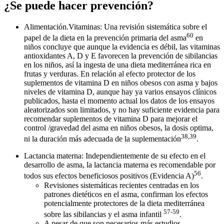
¿Se puede hacer prevención?
Alimentación.Vitaminas: Una revisión sistemática sobre el
60
papel de la dieta en la prevención primaria del asma
en
niños concluye que aunque la evidencia es débil, las vitaminas
antioxidantes A, D y E favorecen la prevención de sibilancias
en los niños, así la ingesta de una dieta mediterránea rica en
frutas y verduras. En relación al efecto protector de los
suplementos de vitamina D en niños obesos con asma y bajos
niveles de vitamina D, aunque hay ya varios ensayos clínicos
publicados, hasta el momento actual los datos de los ensayos
aleatorizados son limitados, y no hay suficiente evidencia para
recomendar suplementos de vitamina D para mejorar el
control /gravedad del asma en niños obesos, la dosis optima,
38,39
ni la duración más adecuada de la suplementación
.
Lactancia materna: Independientemente de su efecto en el
desarrollo de asma, la lactancia materna es recomendable por
56
todos sus efectos beneficiosos positivos (Evidencia A)
.
Revisiones sistemáticas recientes centradas en los
patrones dietéticos en el asma, confirman los efectos
potencialmente protectores de la dieta mediterránea
57-59
sobre las sibilancias y el asma infantil
.
A pesar de que son necesarios más estudios