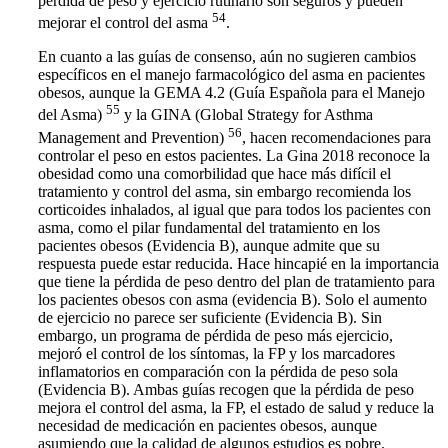
pérdida de peso y ejercicio rutinario son seguros y pueden
54
mejorar el control del asma
.
En cuanto a las guías de consenso, aún no sugieren cambios
específicos en el manejo farmacológico del asma en pacientes
obesos, aunque la GEMA 4.2 (Guía Española para el Manejo
55
del Asma)
y la GINA (Global Strategy for Asthma
56
Management and Prevention)
, hacen recomendaciones para
controlar el peso en estos pacientes. La Gina 2018 reconoce la
obesidad como una comorbilidad que hace más difícil el
tratamiento y control del asma, sin embargo recomienda los
corticoides inhalados, al igual que para todos los pacientes con
asma, como el pilar fundamental del tratamiento en los
pacientes obesos (Evidencia B), aunque admite que su
respuesta puede estar reducida. Hace hincapié en la importancia
que tiene la pérdida de peso dentro del plan de tratamiento para
los pacientes obesos con asma (evidencia B). Solo el aumento
de ejercicio no parece ser suficiente (Evidencia B). Sin
embargo, un programa de pérdida de peso más ejercicio,
mejoró el control de los síntomas, la FP y los marcadores
inflamatorios en comparación con la pérdida de peso sola
(Evidencia B). Ambas guías recogen que la pérdida de peso
mejora el control del asma, la FP, el estado de salud y reduce la
necesidad de medicación en pacientes obesos, aunque
asumiendo que la calidad de algunos estudios es pobre.