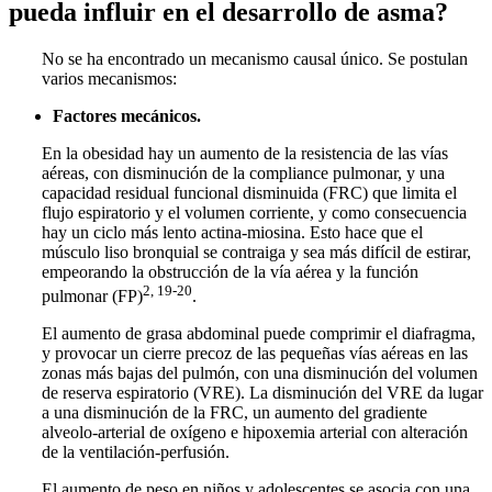
pueda influir en el desarrollo de asma?
No se ha encontrado un mecanismo causal único. Se postulan
varios mecanismos:
Factores mecánicos.
En la obesidad hay un aumento de la resistencia de las vías
aéreas, con disminución de la compliance pulmonar, y una
capacidad residual funcional disminuida (FRC) que limita el
flujo espiratorio y el volumen corriente, y como consecuencia
hay un ciclo más lento actina-miosina. Esto hace que el
músculo liso bronquial se contraiga y sea más difícil de estirar,
empeorando la obstrucción de la vía aérea y la función
2, 19-20
pulmonar (FP)
.
El aumento de grasa abdominal puede comprimir el diafragma,
y provocar un cierre precoz de las pequeñas vías aéreas en las
zonas más bajas del pulmón, con una disminución del volumen
de reserva espiratorio (VRE). La disminución del VRE da lugar
a una disminución de la FRC, un aumento del gradiente
alveolo-arterial de oxígeno e hipoxemia arterial con alteración
de la ventilación-perfusión.
El aumento de peso en niños y adolescentes se asocia con una