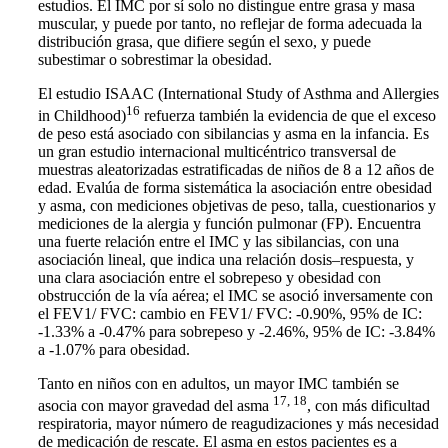
estudios. El IMC por sí solo no distingue entre grasa y masa
muscular, y puede por tanto, no reflejar de forma adecuada la
distribución grasa, que difiere según el sexo, y puede
subestimar o sobrestimar la obesidad.
El estudio ISAAC (International Study of Asthma and Allergies
16
in Childhood)
refuerza también la evidencia de que el exceso
de peso está asociado con sibilancias y asma en la infancia. Es
un gran estudio internacional multicéntrico transversal de
muestras aleatorizadas estratificadas de niños de 8 a 12 años de
edad. Evalúa de forma sistemática la asociación entre obesidad
y asma, con mediciones objetivas de peso, talla, cuestionarios y
mediciones de la alergia y función pulmonar (FP). Encuentra
una fuerte relación entre el IMC y las sibilancias, con una
asociación lineal, que indica una relación dosis–respuesta, y
una clara asociación entre el sobrepeso y obesidad con
obstrucción de la vía aérea; el IMC se asoció inversamente con
el FEV1/ FVC: cambio en FEV1/ FVC: -0.90%, 95% de IC:
-1.33% a -0.47% para sobrepeso y -2.46%, 95% de IC: -3.84%
a -1.07% para obesidad.
Tanto en niños con en adultos, un mayor IMC también se
17, 18
asocia con mayor gravedad del asma
, con más dificultad
respiratoria, mayor número de reagudizaciones y más necesidad
de medicación de rescate. El asma en estos pacientes es a