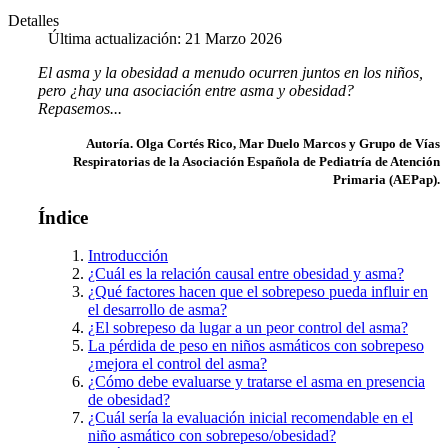
Detalles
Última actualización: 21 Marzo 2026
El asma y la obesidad a menudo ocurren juntos en los niños,
pero ¿hay una asociación entre asma y obesidad?
Repasemos...
Autoría. Olga Cortés Rico, Mar Duelo Marcos y Grupo de Vías
Respiratorias de la Asociación Española de Pediatría de Atención
Primaria (AEPap).
Índice
Introducción
¿Cuál es la relación causal entre obesidad y asma?
¿Qué factores hacen que el sobrepeso pueda influir en
el desarrollo de asma?
¿El sobrepeso da lugar a un peor control del asma?
La pérdida de peso en niños asmáticos con sobrepeso
¿mejora el control del asma?
¿Cómo debe evaluarse y tratarse el asma en presencia
de obesidad?
¿Cuál sería la evaluación inicial recomendable en el
niño asmático con sobrepeso/obesidad?