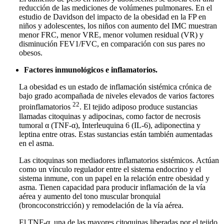
reducción de las mediciones de volúmenes pulmonares. En el
estudio de Davidson del impacto de la obesidad en la FP en
niños y adolescentes, los niños con aumento del IMC muestran
menor FRC, menor VRE, menor volumen residual (VR) y
disminución FEV1/FVC, en comparación con sus pares no
obesos.
Factores inmunológicos e inflamatorios.
La obesidad es un estado de inflamación sistémica crónica de
bajo grado acompañada de niveles elevados de varios factores
22
proinflamatorios
. El tejido adiposo produce sustancias
llamadas citoquinas y adipocinas, como factor de necrosis
tumoral α (TNF-α), Interleuquina 6 (IL-6), adiponectina y
leptina entre otras. Estas sustancias están también aumentadas
en el asma.
Las citoquinas son mediadores inflamatorios sistémicos. Actúan
como un vínculo regulador entre el sistema endocrino y el
sistema inmune, con un papel en la relación entre obesidad y
asma. Tienen capacidad para producir inflamación de la vía
aérea y aumento del tono muscular bronquial
(broncoconstricción) y remodelación de la vía aérea.
El TNF-α, una de las mayores citoquinas liberadas por el tejido