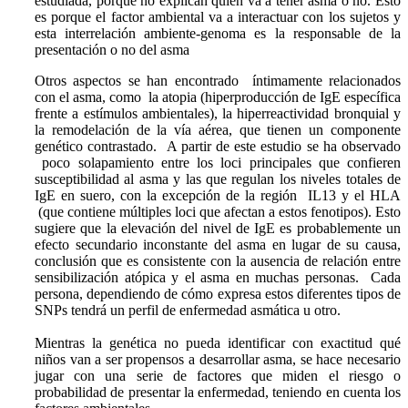
estudiada, porque no explican quién va a tener asma o no. Esto
es porque el factor ambiental va a interactuar con los sujetos y
esta interrelación ambiente-genoma es la responsable de la
presentación o no del asma
Otros aspectos se han encontrado íntimamente relacionados
con el asma, como la atopia (hiperproducción de IgE específica
frente a estímulos ambientales), la hiperreactividad bronquial y
la remodelación de la vía aérea, que tienen un componente
genético contrastado. A partir de este estudio se ha observado
poco solapamiento entre los loci principales que confieren
susceptibilidad al asma y las que regulan los niveles totales de
IgE en suero, con la excepción de la región IL13 y el HLA
(que contiene múltiples loci que afectan a estos fenotipos). Esto
sugiere que la elevación del nivel de IgE es probablemente un
efecto secundario inconstante del asma en lugar de su causa,
conclusión que es consistente con la ausencia de relación entre
sensibilización atópica y el asma en muchas personas. Cada
persona, dependiendo de cómo expresa estos diferentes tipos de
SNPs tendrá un perfil de enfermedad asmática u otro.
Mientras la genética no pueda identificar con exactitud qué
niños van a ser propensos a desarrollar asma, se hace necesario
jugar con una serie de factores que miden el riesgo o
probabilidad de presentar la enfermedad, teniendo en cuenta los