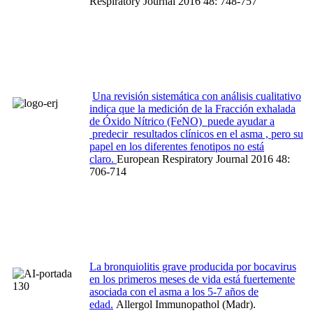
Respiratory Journal 2016 48: 748-757
Una revisión sistemática con análisis cualitativo
indica que la medición de la Fracción exhalada
de Óxido Nítrico (FeNO) puede ayudar a
predecir resultados clínicos en el asma , pero su
papel en los diferentes fenotipos no está
claro.
European Respiratory Journal 2016 48:
706-714
La bronquiolitis grave producida por bocavirus
en los primeros meses de vida está fuertemente
asociada con el asma a los 5-7 años de
edad.
Allergol Immunopathol (Madr).