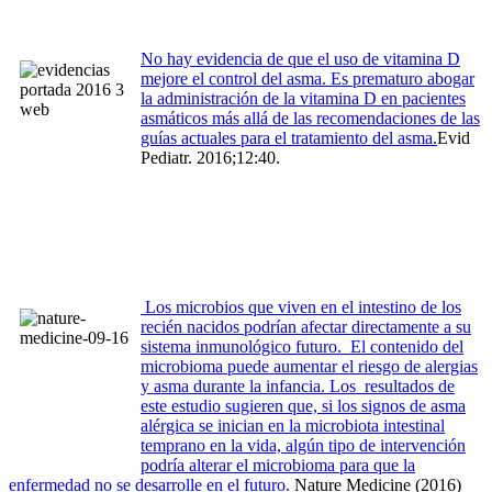
No hay evidencia de que el uso de vitamina D
mejore el control del asma. Es prematuro abogar
la administración de la vitamina D en pacientes
asmáticos más allá de las recomendaciones de las
guías actuales para el tratamiento del asma.
Evid
Pediatr. 2016;12:40.
Los microbios que viven en el intestino de los
recién nacidos podrían afectar directamente a su
sistema inmunológico futuro. El contenido del
microbioma puede aumentar el riesgo de alergias
y asma durante la infancia. Los resultados de
este estudio sugieren que, si los signos de asma
alérgica se inician en la microbiota intestinal
temprano en la vida, algún tipo de intervención
podría alterar el microbioma para que la
enfermedad no se desarrolle en el futuro.
Nature Medicine (2016)