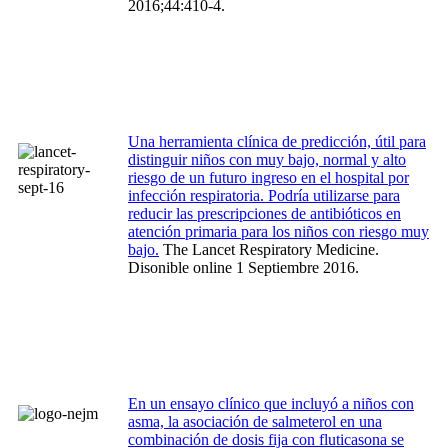
2016;44:410-4.
Una herramienta clínica de predicción, útil para
distinguir niños con muy bajo, normal y alto
riesgo de un futuro ingreso en el hospital por
infección respiratoria. Podría utilizarse para
reducir las prescripciones de antibióticos en
atención primaria para los niños con riesgo muy
bajo.
The Lancet Respiratory Medicine.
Disonible online 1 Septiembre 2016.
En un ensayo clínico que incluyó a niños con
asma, la asociación de salmeterol en una
combinación de dosis fija con fluticasona se