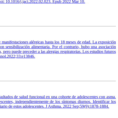
 doi: 10.1016/j.jaci.2022.02.023. Epub 2022 Mar 10.
 de manifestaciones alérgicas hasta los 18 meses de edad. La exposición
on sensibilización alimentaria. Por el contrario, hubo una asociación
ia, pero puede preceder a las alergias respiratorias. Los estudios futuros
mmunol.2022;33:e13846.
resultados de salud funcional en una cohorte de adolescentes con asma.
scentes, independientemente de los síntomas diurnos. Identificar los
diario de estos adolescentes. J Asthma. 2022 Sep;59(9):1878-1884.