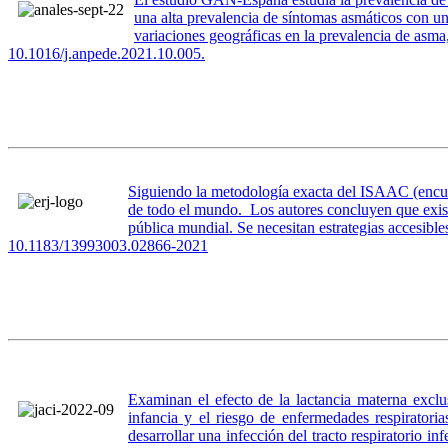
una alta prevalencia de síntomas asmáticos con un
variaciones geográficas en la prevalencia de asma
10.1016/j.anpede.2021.10.005.
Siguiendo la metodología exacta del ISAAC (encue
de todo el mundo. Los autores concluyen que exist
pública mundial. Se necesitan estrategias accesibl
10.1183/13993003.02866-2021
Examinan el efecto de la lactancia materna exclus
infancia y el riesgo de enfermedades respiratori
desarrollar una infección del tracto respiratorio in