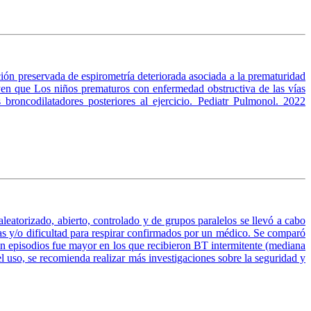
ción preservada de espirometría deteriorada asociada a la prematuridad
en que Los niños prematuros con enfermedad obstructiva de las vías
 broncodilatadores posteriores al ejercicio. Pediatr Pulmonol. 2022
leatorizado, abierto, controlado y de grupos paralelos se llevó a cabo
ias y/o dificultad para respirar confirmados por un médico. Se comparó
in episodios fue mayor en los que recibieron BT intermitente (mediana
l uso, se recomienda realizar más investigaciones sobre la seguridad y