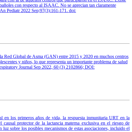
españoles con respecto al ISAAC. No se aprecian tan claramente
. An Pediatr 2022 Sep;97(3):161-171. doi:
 de la Red Global de Asma (GAN) entre 2015 y 2020 en muchos centros
lescentes y niños, lo que representa un importante problema de salud
 Respiratory Journal Sep 2022, 60 (3) 2102866; DOI:
nal en los primeros años de vida, la respuesta inmunitaria URT en la
l causal protector de la lactancia materna exclusiva en el riesgo de
jan luz sobre los posibles mecanismos de estas asociaciones, incluido el