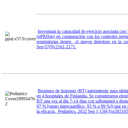
Investigan la capacidad de ejercicio asociada con
(pPRISm) en comparación con los controles prema
respiratorias tienen el mayor deterioro en la ca
Sep;57(9):2161-2171.
Bromuro de tiotropio (BT) intermitente para sibil
en 4 hospitales de Finlandia. Se consideraron eleg
BT una vez al dia 7-14 dias con salbutamol a dema
97 % [rango intercuartílico, 93 % a 99 %]) que en 
la eficacia. Pediatrics. 2022 Sep 1;150(3):e20210