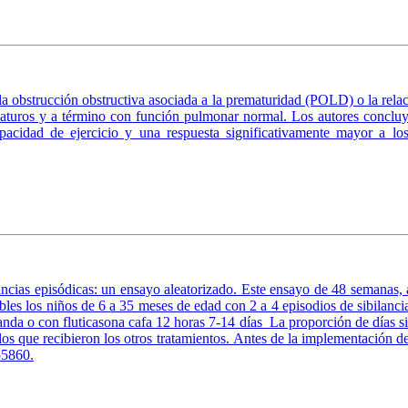
 la obstrucción obstructiva asociada a la prematuridad (POLD) o la rela
turos y a término con función pulmonar normal. Los autores concluy
pacidad de ejercicio y una respuesta significativamente mayor a los
ancias episódicas: un ensayo aleatorizado. Este ensayo de 48 semanas, a
ibles los niños de 6 a 35 meses de edad con 2 a 4 episodios de sibilanc
nda o con fluticasona cafa 12 horas 7-14 días La proporción de días s
los que recibieron los otros tratamientos. Antes de la implementación de
55860.