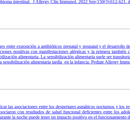
crobioma intestinal. J Allergy Clin Immunol. 2022 Sep;150(3):612-621.
ones entre exposición a antibióticos prenatal y posnatal y el desarrollo
aciones positivas con manifestaciones alérgicas y la primera también c
bilización alimentaria. La sensibilización alimentaria suele ser transitor
y la sensibilización alimentaria tardía en la infancia. Pediatr Allergy I
ficar las asociaciones entre los despertares asmáticos nocturnos y los 
ociaron con resultados de salud funcional deficientes entre los adole
durante la noche puede tener un impacto positivo en el funcionamiento 