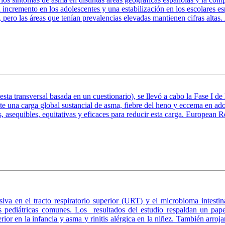
 incremento en los adolescentes y una estabilización en los escolares 
, pero las áreas que tenían prevalencias elevadas mantienen cifras altas
sta transversal basada en un cuestionario), se llevó a cabo la Fase I
e una carga global sustancial de asma, fiebre del heno y eccema en ado
es, asequibles, equitativas y eficaces para reducir esta carga. European
iva en el tracto respiratorio superior (URT) y el microbioma intesti
as pediátricas comunes. Los resultados del estudio respaldan un pape
ferior en la infancia y asma y rinitis alérgica en la niñez. También arro