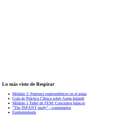
Lo más visto de Respirar
Módulo 5: Patrones espirométricos en el asma
Guía de Práctica Clínica sobre Asma Infantil
Módulo 1 Taller de FEM: Conceptos básicos
"The INFANT study" - comentarios
Epidemiología