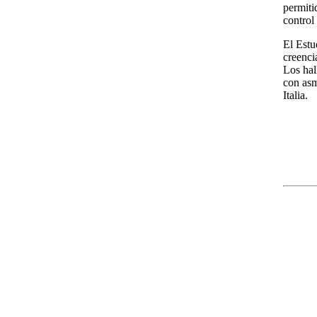
permiti
control
El Estu
creenci
Los hal
con asm
Italia.