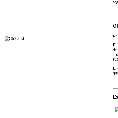
seg
Ob
Re
El 
de 
aso
sus
El 
que
Es