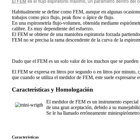
El FEM
es el flujo espiratorio máximo, un parámetro dentro del c
Habitualmente se define como FEM, aunque en algunas ocasiones
trabajos como pico flujo, peak flow o ápice de flujo.
En una espirometría flujo-volumen, obtenida mediante espirómetro 
calibre. Es muy dependiente del esfuerzo.
El FEM se obtiene de una maniobra espiratoria forzada partiendo 
FEM no se precisa la rama descendente de la curva de la espirome
Dado que el FEM es un solo valor de los muchos que se pueden
El FEM se expresa en litros por segundo o en litros por minuto,
que cuando se utiliza el medidor de FEM, este suele expresarse en
Características y Homologación
El medidor de FEM es un instrumento especial q
de una gran aceptación, debido a su manejabilida
Se le ha llamado erróneamente miniespirómetro,
Características