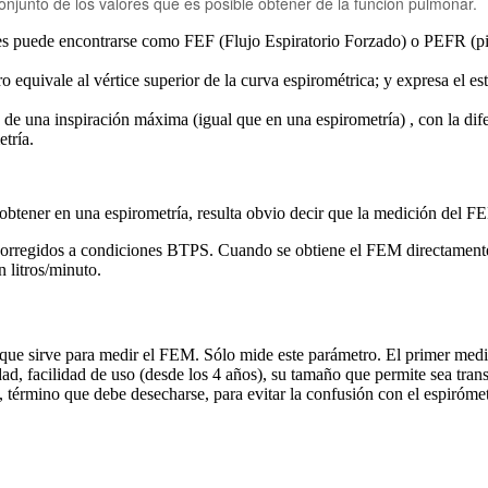
onjunto de los valores que es posible obtener de la función pulmonar.
 puede encontrarse como FEF (Flujo Espiratorio Forzado) o PEFR (pic
equivale al vértice superior de la curva espirométrica; y expresa el esta
de una inspiración máxima (igual que en una espirometría) , con la dife
tría.
obtener
en una espirometría, resulta obvio decir que la medición del FEM
 corregidos a condiciones BTPS. Cuando se obtiene el FEM directamente 
 litros/minuto.
ue sirve para medir el FEM. Sólo mide este parámetro. El primer medi
d, facilidad de uso (desde los 4 años), su tamaño que permite sea transp
 término que debe desecharse, para evitar la confusión con el espiróme