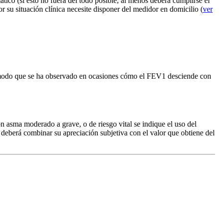
tico (si esto no fuera del todo posible, al menos deberá cumplirse el
r su situación clínica necesite disponer del medidor en domicilio (
ver
l modo que se ha observado en ocasiones cómo el FEV1 desciende con
on asma moderado a grave, o de riesgo vital se indique el uso del
s deberá combinar su apreciación subjetiva con el valor que obtiene del