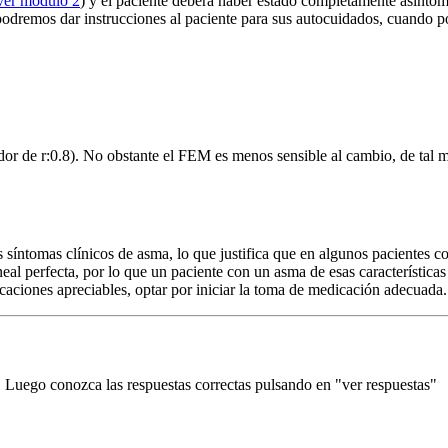
ver módulo 2
) y el paciente deberá haber estado completamente asintomá
 podremos dar instrucciones al paciente para sus autocuidados, cuando po
dor de r:0.8). No obstante el FEM es menos sensible al cambio, de ta
s síntomas clínicos de asma, lo que justifica que en algunos pacientes c
neal perfecta, por lo que un paciente con un asma de esas característica
ciones apreciables, optar por iniciar la toma de medicación adecuada.
. Luego conozca las respuestas correctas pulsando en "ver respuestas"