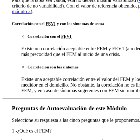
Para que la tabla sea válida, esta no deberá mostrar variabilidad (
criterio de no variabilidad). Con el valor de referencia obtenido,
módulo 2
).
Correlación con el
FEV1
y con los síntomas de asma
Correlación con el
FEV1
Existe una correlación aceptable entre FEM y FEV1 (alrede
más precocidad que el FEM al inicio de una crisis.
Correlación son los síntomas
Existe una aceptable correlación entre el valor del FEM y lo
medidor en el domicilio. No obstante, la correlación no es li
FEM, y en caso de síntomas sugerentes con FEM sin modifica
Preguntas de Autoevaluación de este Módulo
Seleccione su respuesta a las cinco preguntas que le proponemos
1.-¿Qué es el FEM?