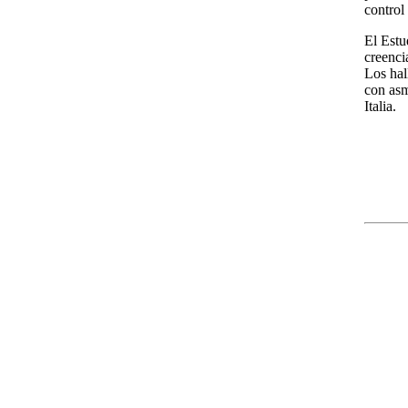
control
El Estu
creenci
Los hal
con asm
Italia.