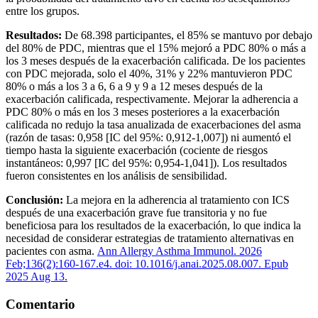
entre los grupos.
Resultados:
De 68.398 participantes, el 85% se mantuvo por debajo
del 80% de PDC, mientras que el 15% mejoró a PDC 80% o más a
los 3 meses después de la exacerbación calificada. De los pacientes
con PDC mejorada, solo el 40%, 31% y 22% mantuvieron PDC
80% o más a los 3 a 6, 6 a 9 y 9 a 12 meses después de la
exacerbación calificada, respectivamente. Mejorar la adherencia a
PDC 80% o más en los 3 meses posteriores a la exacerbación
calificada no redujo la tasa anualizada de exacerbaciones del asma
(razón de tasas: 0,958 [IC del 95%: 0,912-1,007]) ni aumentó el
tiempo hasta la siguiente exacerbación (cociente de riesgos
instantáneos: 0,997 [IC del 95%: 0,954-1,041]). Los resultados
fueron consistentes en los análisis de sensibilidad.
Conclusión:
La mejora en la adherencia al tratamiento con ICS
después de una exacerbación grave fue transitoria y no fue
beneficiosa para los resultados de la exacerbación, lo que indica la
necesidad de considerar estrategias de tratamiento alternativas en
pacientes con asma.
Ann Allergy Asthma Immunol. 2026
Feb;136(2):160-167.e4. doi: 10.1016/j.anai.2025.08.007. Epub
2025 Aug 13.
Comentario