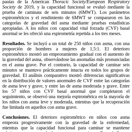
pautas de la American
Thoracic Society/European Respiratory
Society
de 2019, y la capacidad funcional se evaluó mediante la
prueba de caminata de seis minutos (6MWT). Los parámetros
espirométricos y el rendimiento de 6MWT se compararon en las
categorías de gravedad del asma mediante pruebas estadísticas
apropiadas. A los niños con capacidad vital forzada (CVF) basal
anormal se les ofreció una espirometría repetida a los tres meses.
Resultados.
Se incluyó a un total de 250 niños con asma, con una
proporción de hombres a mujeres de 1,5:1. El deterioro
espirométrico mostró un empeoramiento gradual con el aumento de
la gravedad del asma, observándose las anomalías más pronunciadas
en el asma grave. Por el contrario, la capacidad de caminar seis
minutos se mantuvo prácticamente intacta en todos los grupos de
gravedad. El análisis comparativo mostró diferencias significativas
en la distribución de valores anormales de CVF entre las categorías
de asma leve y grave, y entre las de asma moderada y grave. Entre
los 57 niños con CVF basal anormal que completaron el
seguimiento, se observó una mejoría espirométrica en la mayoría de
los niños con asma leve y moderada, mientras que la recuperación
fue limitada en aquellos con asma grave.
Conclusiones.
El deterioro espirométrico en niños con asma
empeora progresivamente con la gravedad de la enfermedad,
mientras que la capacidad funcional para caminar se mantiene