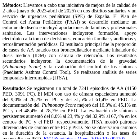
Métodos:
Llevamos a cabo una iniciativa de mejora de la calidad de
2 años (mayo de 2023-abril de 2025) en dos distritos sanitarios y un
servicio de urgencias pediátricas (SPE) de España. El Plan de
Control del Asma Pediátrico (PAAI) se desarrolló mediante un
enfoque de diseño e incluyó aportaciones de familias y profesionales
sanitarios. Las intervenciones incluyeron formación, apoyo
electrónico a la toma de decisiones, educación familiar y auditorías y
retroalimentación periódicas. El resultado principal fue la proporción
de casos de AA tratados con broncodilatador mediante inhalador de
dosis medida (IDM) con cámara de retención. Los resultados
secundarios incluyeron la documentación de la gravedad
(
Pulmonary Score
) y la evaluación del control de los síntomas
(Paediatric Asthma Control Tool). Se realizaron análisis de series
temporales interrumpidas (ITSA).
Resultados
Se registraron un total de 7241 episodios de AA (4150
PED, 3091 PC). El MDI con uso de cámara espaciadora aumentó
del 9,0% al 26,7% en PC y del 31,5% al ​​61,4% en PED. La
documentación del
Pulmonary Score
mejoró del 16,3% al 45,1% en
PC y del 48,4% al 78,7% en PED. La evaluación de síntomas
persistentes aumentó del 8,0% al 23,4% y del 32,9% al 67,4% en los
centros de PC y el PED, respectivamente. ITSA mostró patrones
diferenciales de cambio entre PC y PED. No se observaron cambios
en la duración de la estancia, la hospitalización o las tasas de
reconsultas en PED.
BMJ Paediatrics Open
. 2026;10:e004105.