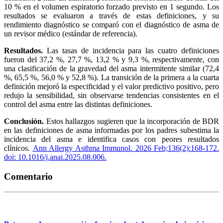
10 % en el volumen espiratorio forzado previsto en 1 segundo. Los
resultados se evaluaron a través de estas definiciones, y su
rendimiento diagnóstico se comparó con el diagnóstico de asma de
un revisor médico (estándar de referencia).
Resultados.
Las tasas de incidencia para las cuatro definiciones
fueron del 37,2 %, 27,7 %, 13,2 % y 9,3 %, respectivamente, con
una clasificación de la gravedad del asma intermitente similar (72,4
%, 65,5 %, 56,0 % y 52,8 %). La transición de la primera a la cuarta
definición mejoró la especificidad y el valor predictivo positivo, pero
redujo la sensibilidad, sin observarse tendencias consistentes en el
control del asma entre las distintas definiciones.
Conclusión.
Estos hallazgos sugieren que la incorporación de BDR
en las definiciones de asma informadas por los padres subestima la
incidencia del asma e identifica casos con peores resultados
clínicos.
Ann Allergy Asthma Immunol. 2026 Feb;136(2):168-172.
doi: 10.1016/j.anai.2025.08.006.
Comentario