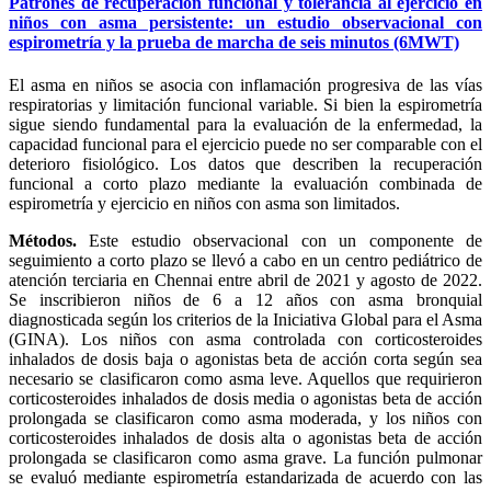
Patrones de recuperación funcional y tolerancia al ejercicio en
niños con asma persistente: un estudio observacional con
espirometría y la prueba de marcha de seis minutos (6MWT)
El asma en niños se asocia con inflamación progresiva de las vías
respiratorias y limitación funcional variable. Si bien la espirometría
sigue siendo fundamental para la evaluación de la enfermedad, la
capacidad funcional para el ejercicio puede no ser comparable con el
deterioro fisiológico. Los datos que describen la recuperación
funcional a corto plazo mediante la evaluación combinada de
espirometría y ejercicio en niños con asma son limitados.
Métodos.
Este estudio observacional con un componente de
seguimiento a corto plazo se llevó a cabo en un centro pediátrico de
atención terciaria en Chennai entre abril de 2021 y agosto de 2022.
Se inscribieron niños de 6 a 12 años con asma bronquial
diagnosticada según los criterios de la Iniciativa Global para el Asma
(GINA). Los niños con asma controlada con corticosteroides
inhalados de dosis baja o agonistas beta de acción corta según sea
necesario se clasificaron como asma leve. Aquellos que requirieron
corticosteroides inhalados de dosis media o agonistas beta de acción
prolongada se clasificaron como asma moderada, y los niños con
corticosteroides inhalados de dosis alta o agonistas beta de acción
prolongada se clasificaron como asma grave. La función pulmonar
se evaluó mediante espirometría estandarizada de acuerdo con las