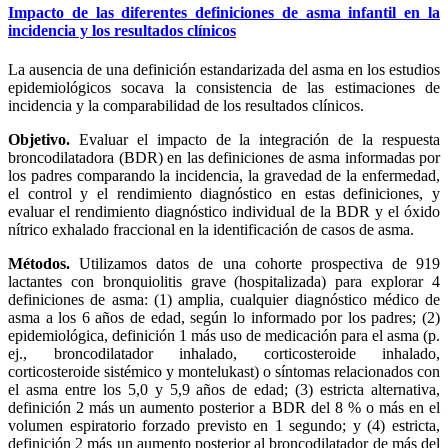
Impacto de las diferentes definiciones de asma infantil en la
incidencia y los resultados clínicos
La ausencia de una definición estandarizada del asma en los estudios
epidemiológicos socava la consistencia de las estimaciones de
incidencia y la comparabilidad de los resultados clínicos.
Objetivo.
Evaluar el impacto de la integración de la respuesta
broncodilatadora (BDR) en las definiciones de asma informadas por
los padres comparando la incidencia, la gravedad de la enfermedad,
el control y el rendimiento diagnóstico en estas definiciones, y
evaluar el rendimiento diagnóstico individual de la BDR y el óxido
nítrico exhalado fraccional en la identificación de casos de asma.
Métodos.
Utilizamos datos de una cohorte prospectiva de 919
lactantes con bronquiolitis grave (hospitalizada) para explorar 4
definiciones de asma: (1) amplia, cualquier diagnóstico médico de
asma a los 6 años de edad, según lo informado por los padres; (2)
epidemiológica, definición 1 más uso de medicación para el asma (p.
ej., broncodilatador inhalado, corticosteroide inhalado,
corticosteroide sistémico y montelukast) o síntomas relacionados con
el asma entre los 5,0 y 5,9 años de edad; (3) estricta alternativa,
definición 2 más un aumento posterior a BDR del 8 % o más en el
volumen espiratorio forzado previsto en 1 segundo; y (4) estricta,
definición 2 más un aumento posterior al broncodilatador de más del