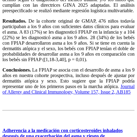
cumplían con las directrices GINA 2025 adaptadas. El análisis
preespecificado se realizó mediante regresión logística multivariable.
Resultados.
De la cohorte original de GMAP, 476 niños todavía
participaban a los 9 años con suficientes datos clínicos para evaluar
el asma. A 83 (17%) se les diagnosticó FPIAP en la infancia y a 104
(22%) se les diagnosticó asma a los 9 años. 28 (34%) de los bebés
con FPIAP desarrollaron asma a los 9 años. Si se tiene en cuenta la
dermatitis atópica y el sexo, los bebés con FPIAP tenían el doble de
probabilidades de desarrollar asma a los 9 años en comparación con
los bebés sin FPIAP ([1,18-3,40], p = 0,01).
Conclusiones.
La FPIAP se asocia con el desarrollo de asma a los 9
años en nuestra cohorte prospectiva, incluso después de ajustar por
dermatitis atópica y sexo. Esto sugiere que la FPIAP podría
representar uno de los primeros pasos en la marcha atópica.
Journal
of Allergy and Clinical Immunology, Volume 157, Issue 2, AB185
Adherencia a la medicación con corticosteroides inhalados
después de una exacerbación del asma y riesgo de