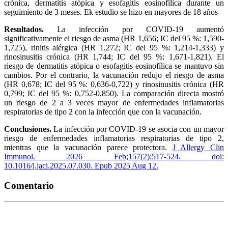
crónica, dermatitis atópica y esofagitis eosinofílica durante un
seguimiento de 3 meses. Ek estudio se hizo en mayores de 18 años
Resultados.
La infección por COVID-19 aumentó
significativamente el riesgo de asma (HR 1,656; IC del 95 %: 1,590-
1,725), rinitis alérgica (HR 1,272; IC del 95 %: 1,214-1,333) y
rinosinusitis crónica (HR 1,744; IC del 95 %: 1,671-1,821). El
riesgo de dermatitis atópica o esofagitis eosinofílica se mantuvo sin
cambios. Por el contrario, la vacunación redujo el riesgo de asma
(HR 0,678; IC del 95 %: 0,636-0,722) y rinosinusitis crónica (HR
0,799; IC del 95 %: 0,752-0,850). La comparación directa mostró
un riesgo de 2 a 3 veces mayor de enfermedades inflamatorias
respiratorias de tipo 2 con la infección que con la vacunación.
Conclusiones.
La infección por COVID-19 se asocia con un mayor
riesgo de enfermedades inflamatorias respiratorias de tipo 2,
mientras que la vacunación parece protectora.
J Allergy Clin
Immunol. 2026 Feb;157(2):517-524. doi:
10.1016/j.jaci.2025.07.030. Epub 2025 Aug 12.
Comentario