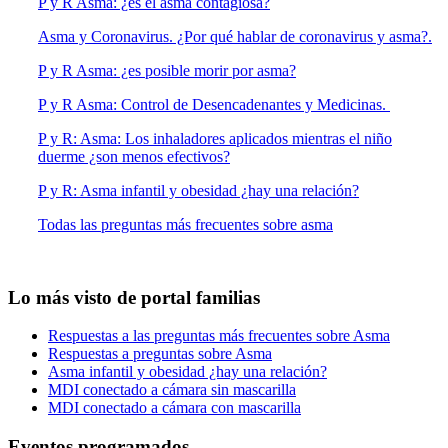
P y R Asma: ¿es el asma contagiosa?
Asma y Coronavirus. ¿Por qué hablar de coronavirus y asma?.
P y R Asma: ¿es posible morir por asma?
P y R Asma: Control de Desencadenantes y Medicinas.
P y R: Asma: Los inhaladores aplicados mientras el niño
duerme ¿son menos efectivos?
P y R: Asma infantil y obesidad ¿hay una relación?
Todas las preguntas más frecuentes sobre asma
Lo más visto de portal familias
Respuestas a las preguntas más frecuentes sobre Asma
Respuestas a preguntas sobre Asma
Asma infantil y obesidad ¿hay una relación?
MDI conectado a cámara sin mascarilla
MDI conectado a cámara con mascarilla
Eventos programados