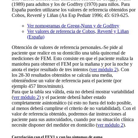
(1989) para adultos y los de Godfrey (1970) para niños. Para
España pueden utilizarse los valores de referencia obtenidos por
Cobos, Reverté y Liñan (An Esp Pediatr 1996; 45: 619-625.
Ver nomogramas de Gregg-Nunn y de Godfrey
Ver valores de referencia de Cobos, Reverté y Liñan
(España)
Obtención de valores de referencia personales.-Se pide al
paciente que realice en su domicilio una tabla quincenal de
mediciones de FEM. Esto consiste en que el paciente realiza la
maniobra para obtener el FEM por la mañana y por la noche y
anota el mejor resultado de tres intentos (
ver módulo 2
). Con
los 28-30 resultados obtenidos se calcula una media,
obteniéndose un valor de referencia para el paciente (por
ejemplo 457 litros/minuto).
Para que la tabla sea válida, esta no deberá mostrar variabilidad
(
ver módulo 2
) y el paciente deberá haber estado
completamente asintomático (si esto no fuera del todo posible,
al menos deberá cumplirse el criterio de no variabilidad). Con el
valor de referencia obtenido, podremos dar instrucciones al
paciente para sus autocuidados, cuando por su situación clínica
necesite disponer del medidor en domicilio (
ver módulo 2
).
Correlación con el
FEV1
y con los síntomas de asma